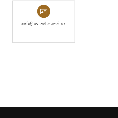
ਕਰਫਿਊ ਪਾਸ ਲਈ ਅਪਲਾਈ ਕਰੋ