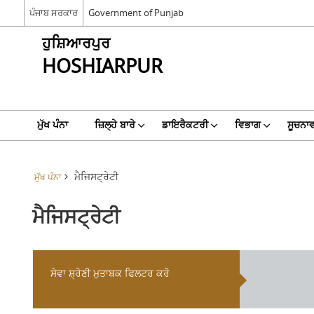
ਪੰਜਾਬ ਸਰਕਾਰ
Government of Punjab
ਹੁਸ਼ਿਆਰਪੁਰ
HOSHIARPUR
ਮੁੱਖ ਪੰਨਾ
ਜ਼ਿਲ੍ਹੇ ਬਾਰੇ
ਡਾਇਰੈਕਟਰੀ
ਵਿਭਾਗ
ਸੂਚਨਾਵ
ਮੈਜਿਸਟ੍ਰੇਟੀ
ਮੁੱਖ ਪੰਨਾ
ਮੈਜਿਸਟ੍ਰੇਟੀ
ਸੇਵਾ ਸ਼੍ਰੇਣੀ ਮੁਤਾਬਕ ਫਿਲਟਰ ਕਰੋ