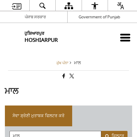
ਪੰਜਾਬ ਸਰਕਾਰ
Government of Punjab
ਹੁਸ਼ਿਆਰਪੁਰ
HOSHIARPUR
ਮਾਲ
ਮੁੱਖ ਪੰਨਾ
ਮਾਲ
ਸੇਵਾ ਸ਼੍ਰੇਣੀ ਮੁਤਾਬਕ ਫਿਲਟਰ ਕਰੋ
ਫਿਲਟਰ