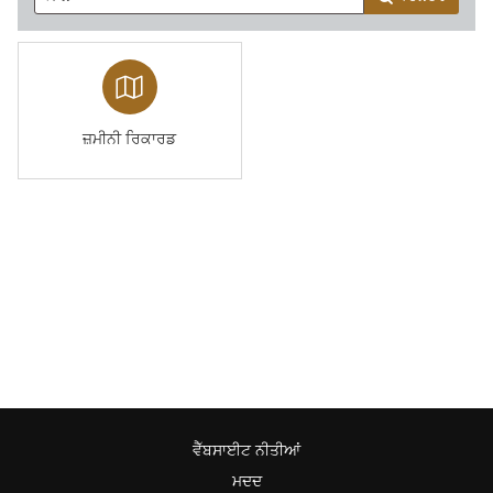
ਜ਼ਮੀਨੀ ਰਿਕਾਰਡ
ਵੈੱਬਸਾਈਟ ਨੀਤੀਆਂ
ਮਦਦ