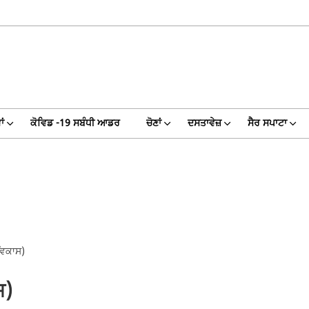
ਾਂ
ਕੋਵਿਡ -19 ਸਬੰਧੀ ਆਡਰ
ਚੋਣਾਂ
ਦਸਤਾਵੇਜ਼
ਸੈਰ ਸਪਾਟਾ
ਵਿਕਾਸ)
ਸ)