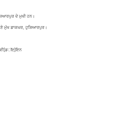
ਸ਼ਿਆਰਪੁਰ ਦੇ ਮੁਖੀ ਹਨ।
ਮਣੇ ਮੁੱਖ ਡਾਕਘਰ, ਹੁਸ਼ਿਆਰਪੁਰ।
ਓਵੀ[ਡॉट]ਇਨ